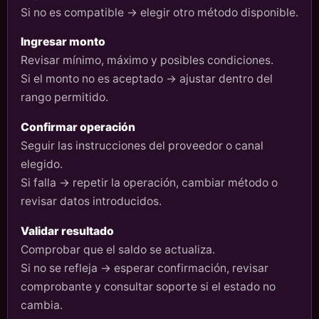
Si no es compatible → elegir otro método disponible.
Ingresar monto
Revisar mínimo, máximo y posibles condiciones.
Si el monto no es aceptado → ajustar dentro del
rango permitido.
Confirmar operación
Seguir las instrucciones del proveedor o canal
elegido.
Si falla → repetir la operación, cambiar método o
revisar datos introducidos.
Validar resultado
Comprobar que el saldo se actualiza.
Si no se refleja → esperar confirmación, revisar
comprobante y consultar soporte si el estado no
cambia.