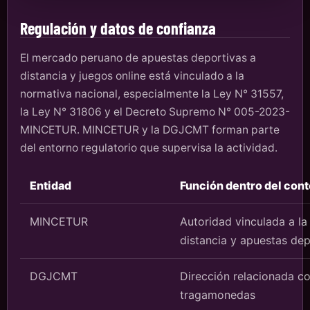
Regulación y datos de confianza
El mercado peruano de apuestas deportivas a
distancia y juegos online está vinculado a la
normativa nacional, especialmente la Ley N° 31557,
la Ley N° 31806 y el Decreto Supremo N° 005-2023-
MINCETUR. MINCETUR y la DGJCMT forman parte
del entorno regulatorio que supervisa la actividad.
Entidad
Función dentro del con
MINCETUR
Autoridad vinculada a la
distancia y apuestas dep
DGJCMT
Dirección relacionada c
tragamonedas