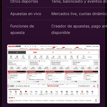
Otros deportes
Tenis, baloncesto y eventos di
Apuestas en vivo
Mercados live, cuotas dinámic
Funciones de
Creador de apuestas, pago ant
apuesta
disponible