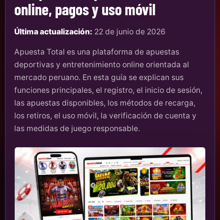
online, pagos y uso móvil
Última actualización:
22 de junio de 2026
Apuesta Total es una plataforma de apuestas
deportivas y entretenimiento online orientada al
mercado peruano. En esta guía se explican sus
funciones principales, el registro, el inicio de sesión,
las apuestas disponibles, los métodos de recarga,
los retiros, el uso móvil, la verificación de cuenta y
las medidas de juego responsable.