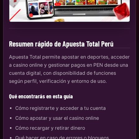
Resumen rápido de Apuesta Total Perú
Apuesta Total permite apostar en deportes, acceder
a casino online y gestionar pagos en PEN desde una
cuenta digital, con disponibilidad de funciones
según perfil, verificación y entorno de uso.
Qué encontrarás en esta guía
Cómo registrarte y acceder a tu cuenta
Cómo apostar y usar el casino online
Cómo recargar y retirar dinero
Qué hacer en caso de errores o bloqueos