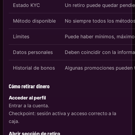
Estado KYC
Un retiro puede quedar pendien
Método disponible
No siempre todos los métodos 
Límites
Puede haber mínimos, máximos
Datos personales
Deben coincidir con la inform
Historial de bonos
Algunas promociones pueden t
Cómo retirar dinero
Acceder al perfil
Entrar a la cuenta.
Checkpoint: sesión activa y acceso correcto a la
caja.
Abrir sección de retiro