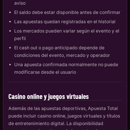
aviso
El saldo debe estar disponible antes de confirmar
Las apuestas quedan registradas en el historial
Los mercados pueden variar según el evento y el
perfil
El cash out o pago anticipado depende de
condiciones del evento, mercado y operador
Una apuesta confirmada normalmente no puede
modificarse desde el usuario
Casino online y juegos virtuales
Además de las apuestas deportivas, Apuesta Total
puede incluir casino online, juegos virtuales y títulos
de entretenimiento digital. La disponibilidad