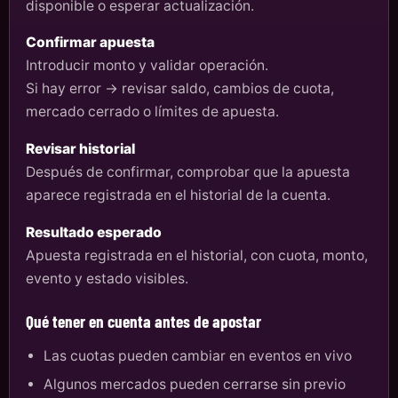
disponible o esperar actualización.
Confirmar apuesta
Introducir monto y validar operación.
Si hay error → revisar saldo, cambios de cuota,
mercado cerrado o límites de apuesta.
Revisar historial
Después de confirmar, comprobar que la apuesta
aparece registrada en el historial de la cuenta.
Resultado esperado
Apuesta registrada en el historial, con cuota, monto,
evento y estado visibles.
Qué tener en cuenta antes de apostar
Las cuotas pueden cambiar en eventos en vivo
Algunos mercados pueden cerrarse sin previo