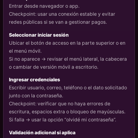
Entrar desde navegador o app.
Checkpoint: usar una conexión estable y evitar
redes públicas si se van a gestionar pagos.
Seleccionar iniciar sesión
Ubicar el botón de acceso en la parte superior o en
el menú móvil.
Si no aparece → revisar el menú lateral, la cabecera
o cambiar de versión móvil a escritorio.
Ingresar credenciales
Escribir usuario, correo, teléfono o el dato solicitado
junto con la contraseña.
Checkpoint: verificar que no haya errores de
escritura, espacios extra o bloqueo de mayúsculas.
Si falla → usar la opción “olvidé mi contraseña”.
Validación adicional si aplica