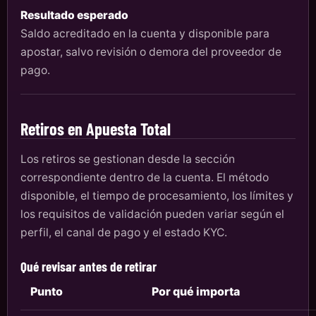
Resultado esperado
Saldo acreditado en la cuenta y disponible para
apostar, salvo revisión o demora del proveedor de
pago.
Retiros en Apuesta Total
Los retiros se gestionan desde la sección
correspondiente dentro de la cuenta. El método
disponible, el tiempo de procesamiento, los límites y
los requisitos de validación pueden variar según el
perfil, el canal de pago y el estado KYC.
Qué revisar antes de retirar
Punto
Por qué importa